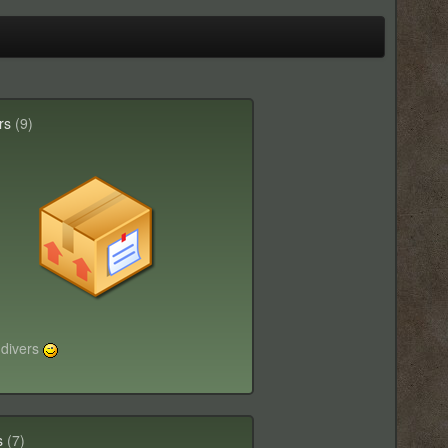
rs
(9)
 divers
s
(7)