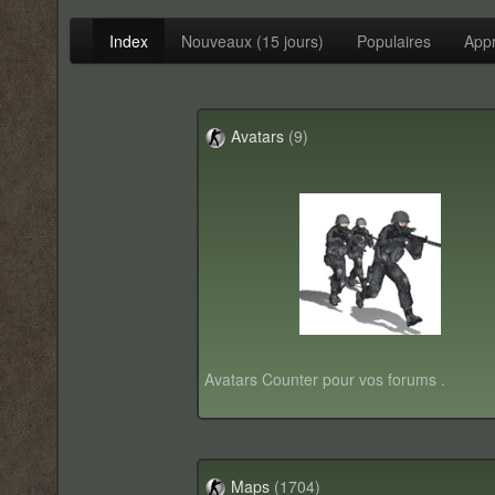
Index
Nouveaux (15 jours)
Populaires
App
Avatars
(9)
Avatars Counter pour vos forums .
Maps
(1704)