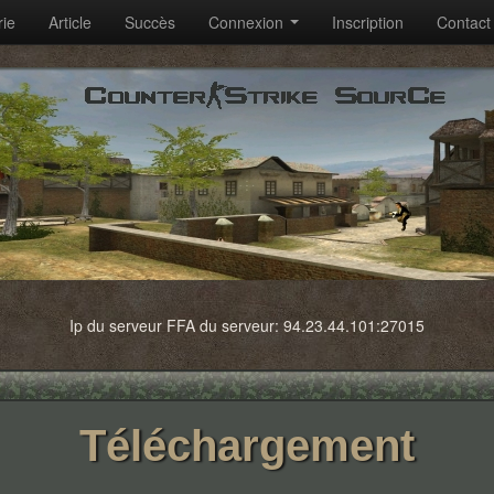
rie
Article
Succès
Connexion
Inscription
Contact
Ip du serveur FFA du serveur: 94.23.44.101:27015
Téléchargement