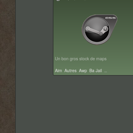
Un bon gros stock de maps
Aim
Autres
Awp
Ba Jail
...