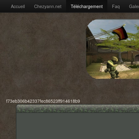
Accueil
Chezyann.net
Téléchargement
Faq
Gale
f73eb306b42337fec86523ff914618b9