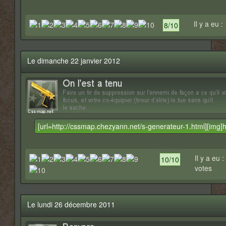
Il y a eu :
8/10
Le dimanche 22 janvier 2012
Il y a eu :
10/10
votes
Le lundi 26 décembre 2011