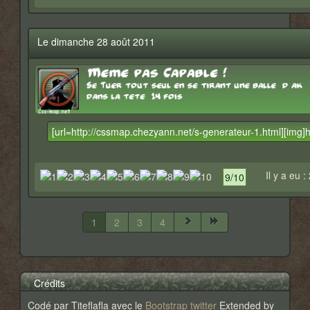
Le dimanche 28 août 2011
Il y a eu :
9/10
1
2
3
4
Crédits
Codé par Titeflafla avec le
Bootstrap twitter
Extended by