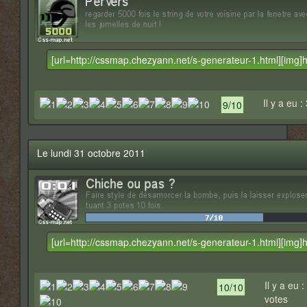
Il y a eu :
9/10
Le lundi 31 octobre 2011
Il y a eu :
10/10
votes