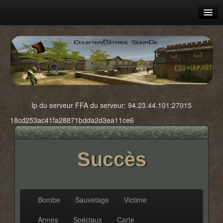
Accueil
Chezyann.net
Téléchargement
Faq
Ip du serveur FFA du serveur: 94.23.44.101:27015
Galerie
18cd253ac41fa28871bdda2d3ea11ce6
Article
Succès
Succès
Connexion
Inscription
Bombe
Sauvetage
Victime
Contact
Armes
Spéciaux
Carte