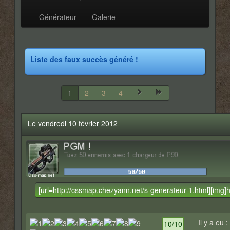
Générateur
Galerie
Liste des faux succès généré !
1
2
3
4
Le vendredi 10 février 2012
Il y a eu :
10/10