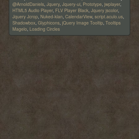
@ArnoldDaniels
,
Jquery
,
Jquery-ui
,
Prototype
,
jwplayer
,
HTML5 Audio Player
,
FLV Player Black
,
Jquery jscolor
,
Jquery Jcrop
,
Nuked-klan
,
CalendarView
,
script.aculo.us
,
Shadowbox
,
Glyphicons
,
jQuery Image Tooltip
,
Tooltips
Magelo
,
Loading Circles